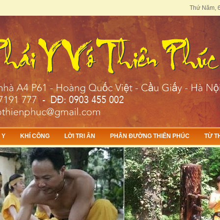
Thứ Năm, 6 
 Y
KHÍ CÔNG
LỜI TRI ÂN
PHÂN ĐƯỜNG THIÊN PHÚC
TỪ T