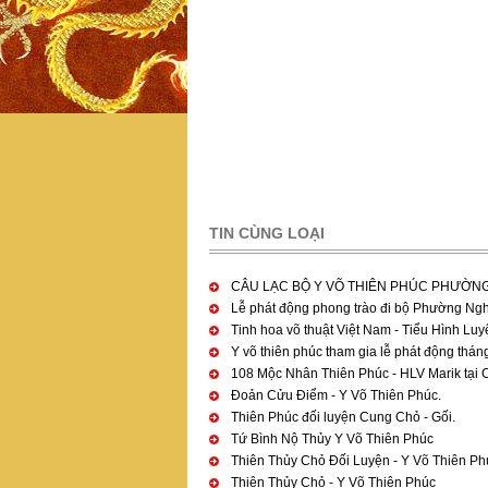
TIN CÙNG LOẠI
Pages
CÂU LẠC BỘ Y VÕ THIÊN PHÚC PHƯỜNG
Lễ phát động phong trào đi bộ Phường Ng
Tinh hoa võ thuật Việt Nam - Tiểu Hình Luy
Y võ thiên phúc tham gia lễ phát động thán
108 Mộc Nhân Thiên Phúc - HLV Marik tại
Đoản Cửu Điểm - Y Võ Thiên Phúc.
Thiên Phúc đối luyện Cung Chỏ - Gối.
Tứ Bình Nộ Thủy Y Võ Thiên Phúc
Thiên Thủy Chỏ Đối Luyện - Y Võ Thiên Ph
Thiên Thủy Chỏ - Y Võ Thiên Phúc