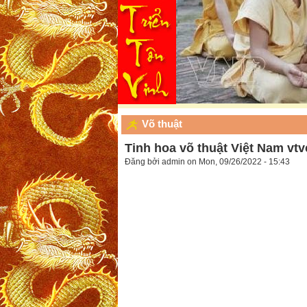
Võ thuật
Tinh hoa võ thuật Việt Nam vt
Đăng bởi
admin
on Mon, 09/26/2022 - 15:43