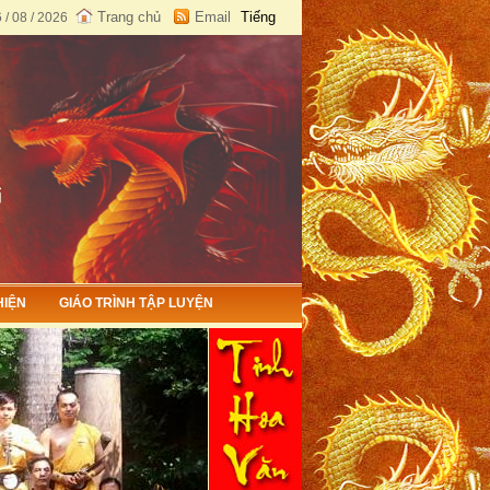
Trang chủ
Email
Tiếng
/ 08 / 2026
Việt
English
HIỆN
GIÁO TRÌNH TẬP LUYỆN