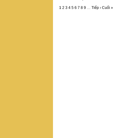
1
2
3
4
5
6
7
8
9
…
Tiếp ›
Cuối »