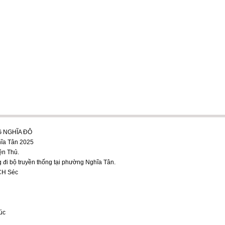
 NGHĨA ĐÔ
hĩa Tân 2025
ện Thủ.
g đi bộ truyền thống tại phường Nghĩa Tân.
 CH Séc
úc