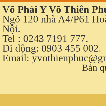
Võ Phái Y Võ Thiên Ph
Ngõ 120 nhà A4/P61 Hoà
Nội.
Tel : 0243 7191 777.
Di động: 0903 455 002.
Email:
yvothienphuc@g
Bản q