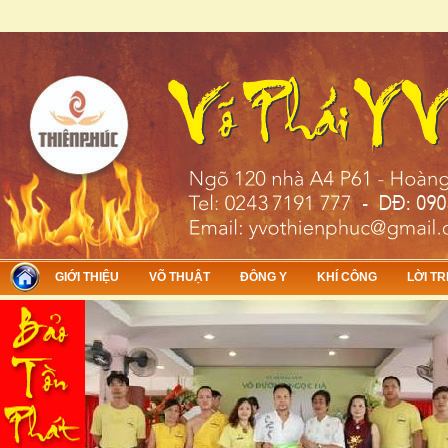
Skip to main content
GIỚI THIỆU
VÕ THUẬT
ĐÔNG Y
KHÍ CÔNG
LỜI TR