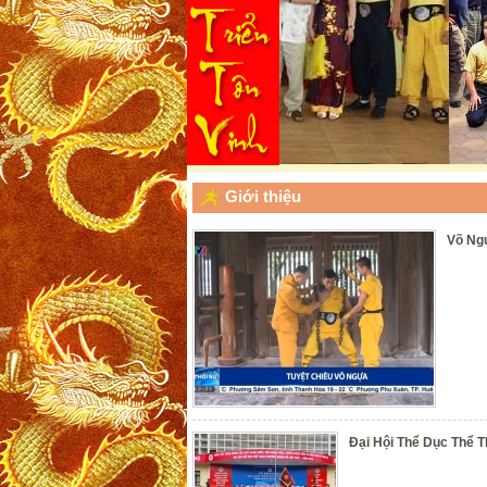
Giới thiệu
Pages
Võ Ngự
Đại Hội Thể Dục Thể 