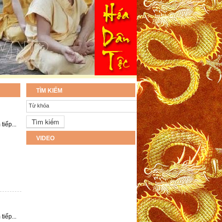
TÌM KIẾM
Từ khóa
tiếp...
VIDEO
tiếp...