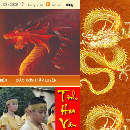
Trang chủ
Email
Tiếng
 / 08 / 2026
Việt
English
HIỆN
GIÁO TRÌNH TẬP LUYỆN