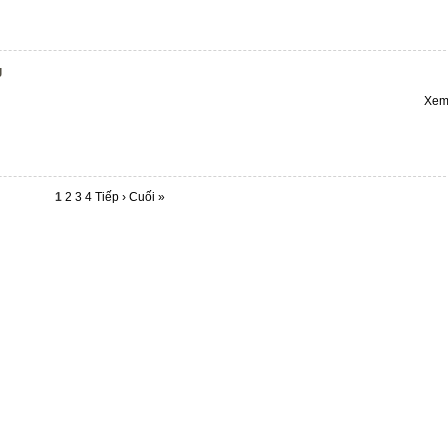
g
Xem 
1
2
3
4
Tiếp ›
Cuối »