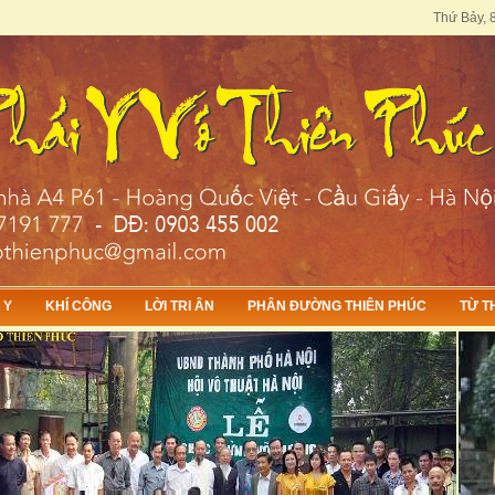
Thứ Bảy, 8
 Y
KHÍ CÔNG
LỜI TRI ÂN
PHÂN ĐƯỜNG THIÊN PHÚC
TỪ T