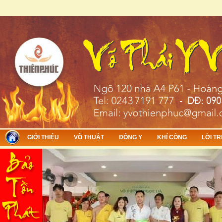
Skip to main content
GIỚI THIỆU
VÕ THUẬT
ĐÔNG Y
KHÍ CÔNG
LỜI TR