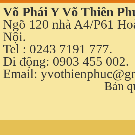
Võ Phái Y Võ Thiên Ph
Ngõ 120 nhà A4/P61 Hoà
Nội.
Tel : 0243 7191 777.
Di động: 0903 455 002.
Email:
yvothienphuc@g
Bản q