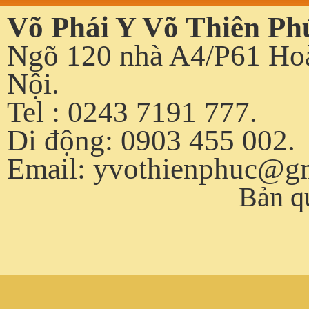
Võ Phái Y Võ Thiên Ph
Ngõ 120 nhà A4/P61 Hoà
Nội.
Tel : 0243 7191 777.
Di động: 0903 455 002.
Email:
yvothienphuc@g
Bản q