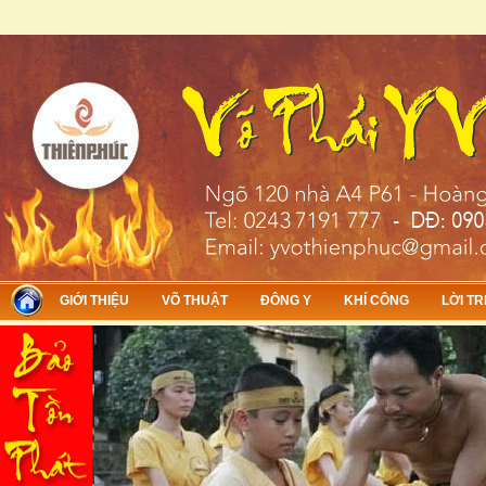
Skip to main content
GIỚI THIỆU
VÕ THUẬT
ĐÔNG Y
KHÍ CÔNG
LỜI TR