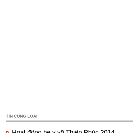
TIN CÙNG LOẠI
Pages
Hoạt động hè y võ Thiên Phúc 2014