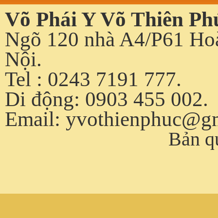
Võ Phái Y Võ Thiên Ph
Ngõ 120 nhà A4/P61 Hoà
Nội.
Tel : 0243 7191 777.
Di động: 0903 455 002.
Email:
yvothienphuc@g
Bản q