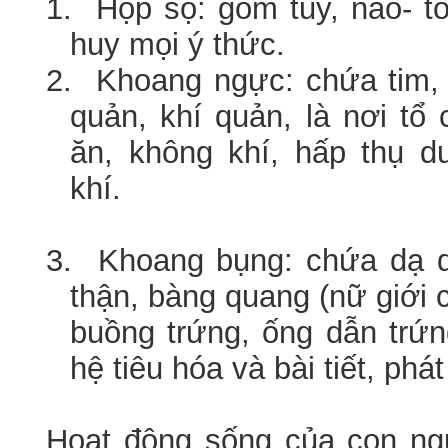
1.
Hộp sọ: gồm tủy, não- tổ
huy mọi ý thức.
2. Khoang ngực: chứa tim,
quản, khí quản, là nơi tổ
ăn, không khí, hấp thụ dư
khí.
3. Khoang bụng: chứa dạ dà
thận, bàng quang (nữ giới 
buồng trứng, ống dẫn trứ
hệ tiêu hóa và bài tiết, phát
Hoạt động sống của con ng