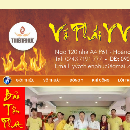
Skip to main content
GIỚI THIỆU
VÕ THUẬT
ĐÔNG Y
KHÍ CÔNG
LỜI TR