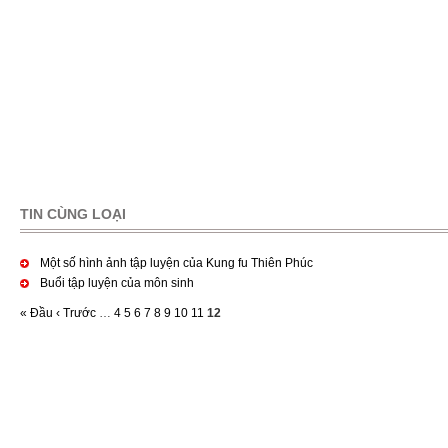
TIN CÙNG LOẠI
Pages
Một số hình ảnh tập luyện của Kung fu Thiên Phúc
Buổi tập luyện của môn sinh
« Đầu
‹ Trước
…
4
5
6
7
8
9
10
11
12