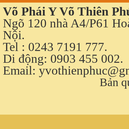
Võ Phái Y Võ Thiên Ph
Ngõ 120 nhà A4/P61 Hoà
Nội.
Tel : 0243 7191 777.
Di động: 0903 455 002.
Email:
yvothienphuc@g
Bản q