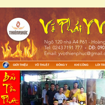
Skip to main content
GIỚI THIỆU
VÕ THUẬT
ĐÔNG Y
KHÍ CÔNG
LỜI TR