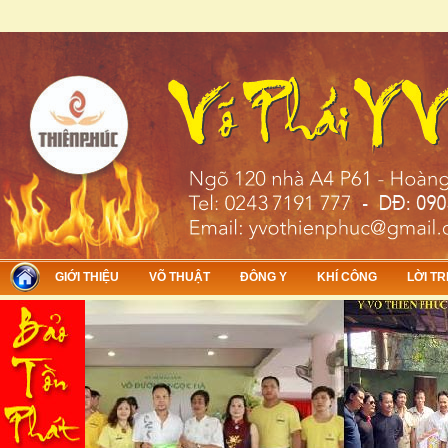
Skip to main content
GIỚI THIỆU
VÕ THUẬT
ĐÔNG Y
KHÍ CÔNG
LỜI TR