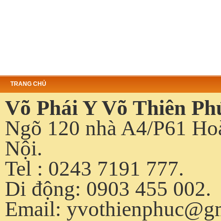
TRANG CHỦ
Võ Phái Y Võ Thiên Ph
Ngõ 120 nhà A4/P61 Hoà
Nội.
Tel : 0243 7191 777.
Di động: 0903 455 002.
Email:
yvothienphuc@g