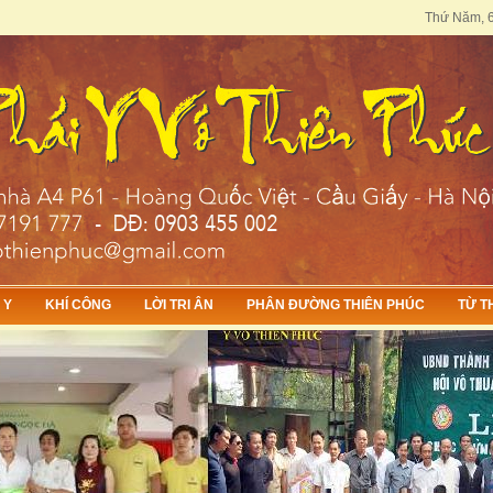
Thứ Năm, 6 
 Y
KHÍ CÔNG
LỜI TRI ÂN
PHÂN ĐƯỜNG THIÊN PHÚC
TỪ T