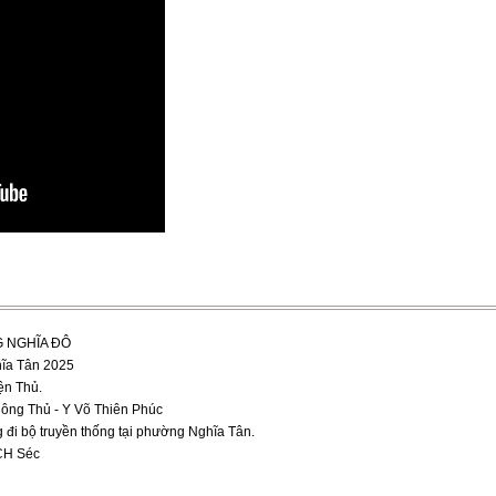
 NGHĨA ĐÔ
hĩa Tân 2025
ện Thủ.
Công Thủ - Y Võ Thiên Phúc
g đi bộ truyền thống tại phường Nghĩa Tân.
 CH Séc