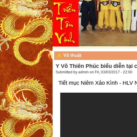
Võ thuật
Y Võ Thiên Phúc biểu diễn tại 
Submitted by
admin
on Fri, 03/03/2017 - 22:00
Tiết mục Niêm Xảo Kình - HLV