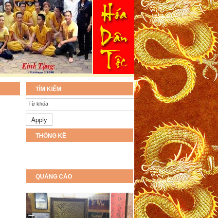
TÌM KIẾM
Từ khóa
THỐNG KÊ
QUẢNG CÁO