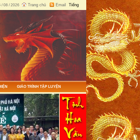
Trang chủ
Email
Tiếng
/ 08 / 2026
Việt
English
HIỆN
GIÁO TRÌNH TẬP LUYỆN