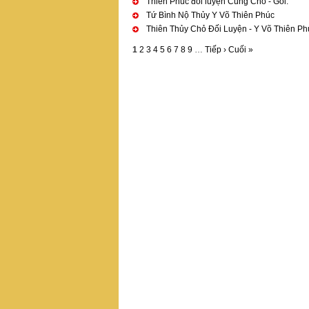
Thiên Phúc đối luyện Cung Chỏ - Gối.
Tứ Bình Nộ Thủy Y Võ Thiên Phúc
Thiên Thủy Chỏ Đối Luyện - Y Võ Thiên Ph
1
2
3
4
5
6
7
8
9
…
Tiếp ›
Cuối »