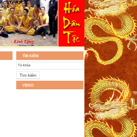
TÌM KIẾM
Từ khóa
VIDEO