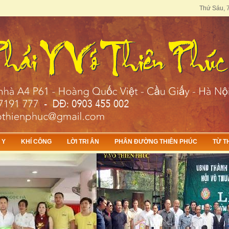
Thứ Sáu, 7
 Y
KHÍ CÔNG
LỜI TRI ÂN
PHÂN ĐƯỜNG THIÊN PHÚC
TỪ T